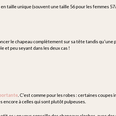
n taille unique (souvent une taille 56 pour les femmes 57/
ncer le chapeau complètement sur sa tête tandis qu’une pe
e et peu seyant dans les deux cas !
mportante
. C’est comme pour les robes : certaines coupes ir
es encore à celles qui sont plutôt pulpeuses.
petit.es
: on vous conseille des chapeaux cloches, avec des 