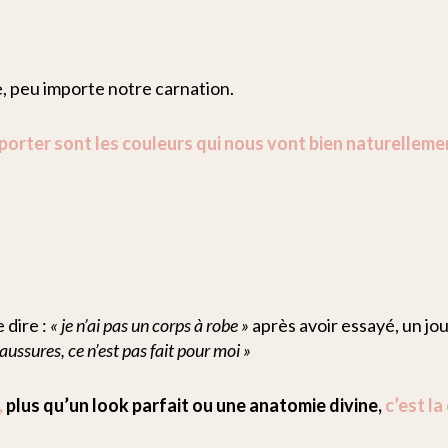
e, peu importe notre carnation.
porter sont les couleurs qui nous vont bien naturelleme
 dire :
« je n’ai pas un corps à robe »
après avoir essayé, un jou
haussures, ce n’est pas fait pour moi »
,
plus qu’un look parfait ou une anatomie divine,
c’est la