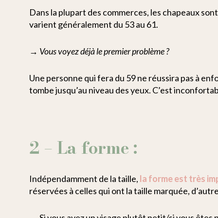
Dans la plupart des commerces, les chapeaux sont e
varient généralement du 53 au 61.
→ Vous voyez déjà le premier problème ?
Une personne qui fera du 59 ne réussira pas à enfo
tombe jusqu’au niveau des yeux. C’est inconfortabl
2 – La forme :
Indépendamment de la taille,
la forme est très i
réservées à celles qui ont la taille marquée, d’autr
→ Si vous avez un visage plutôt
petit/si vous êtes 