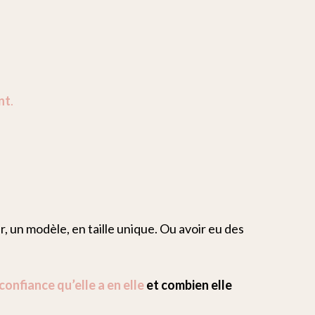
nt
.
r, un modèle, en taille unique. Ou avoir eu des
 confiance qu’elle a en elle
et combien elle