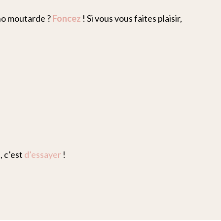
ino moutarde ?
Foncez
! Si vous vous faites plaisir,
, c’est
d’essayer
!