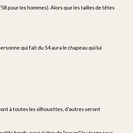
58 pour les hommes). Alors que les tailles de têtes
rsonne qui fait du 54 aura le chapeau qui lui
ont à toutes les silhouettes, d’autres seront
petits bords, pour éviter de “noyer” le visage sous