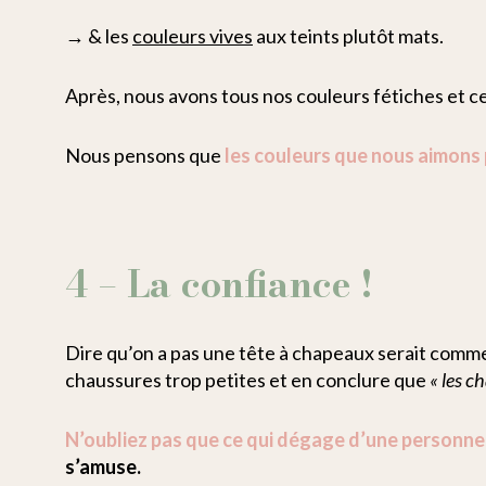
→ & les
couleurs vives
aux teints plutôt mats.
Après, nous avons tous nos couleurs fétiches et c
Nous pensons que
les couleurs que nous aimons 
4 – La confiance !
Dire qu’on a pas une tête à chapeaux serait comme
chaussures trop petites et en conclure que
« les c
N’oubliez pas que ce qui dégage d’une personne
s’amuse.