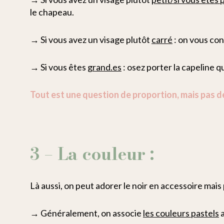
le chapeau.
→ Si vous avez un visage plutôt
carré
: on vous con
→ Si vous êtes
grand.es
: osez porter la capeline q
Tout est une question de proportion, mais pas d
3 – La couleur :
Là aussi, on peut adorer le noir en accessoire mais
→ Généralement, on associe
les couleurs pastels
a