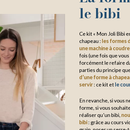
le bibi
Ce kit « Mon Joli Bibi 
chapeau :
les formes 
une machine à coudre
fois (une fois que vou
forcément le refaire d
parties du principe qu
d’une forme à chape
servir
: ce kit et
le cou
En revanche, si vous n
forme, si vous souhaite
réaliser qu’un bibi,
nou
bibi
: grâce au cours v
grain, poser un serre-tê