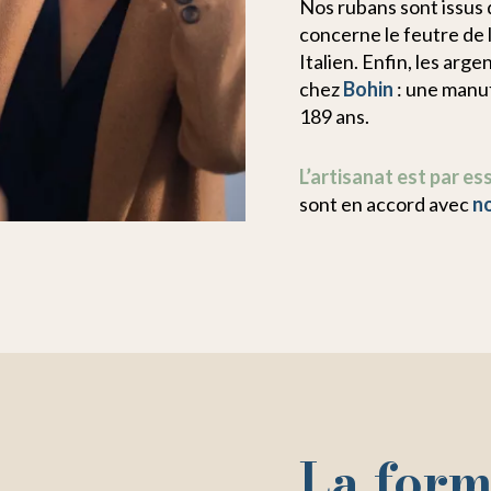
Nos rubans sont issus
concerne le feutre de l
Italien. Enfin, les arg
chez
Bohin
: une manuf
189 ans.
L’artisanat est par e
sont en accord avec
n
La form