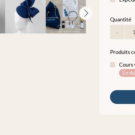
Quantité
-
Produits 
Cours v
En du