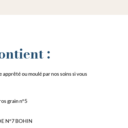
ontient :
 apprêté ou moulé par nos soins si vous
ros grain n°5
ODE N°7 BOHIN