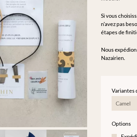
Si vous choisiss
n'avez pas beso
étapes de finit
Nous expédions
Nazairien.
Variantes 
Options
Expédi