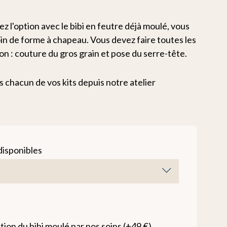
ez l'option avec le bibi en feutre déjà moulé, vous
in de forme à chapeau. Vous devez faire toutes les
ion : couture du gros grain et pose du serre-tête.
 chacun de vos kits depuis notre atelier
disponibles
tion du bibi moulé par nos soins (+49 €)