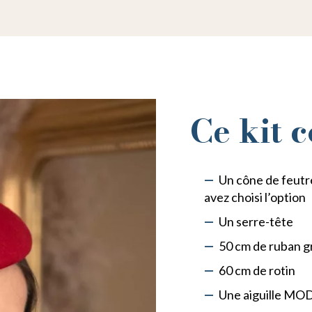
Ce kit c
Un cône de feutre
avez choisi l’option
Un serre-tête
50 cm de ruban g
60 cm de rotin
Une aiguille M