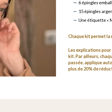
6 épingles emba
15 épingles arg
Une étiquette « M
Chaque kit permet la 
Les explications pou
kit. Par ailleurs, cha
passée, applique aut
plus de 20% de réduct