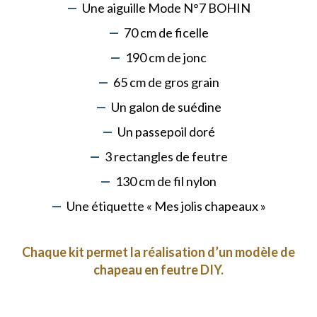
Une aiguille Mode N°7 BOHIN
70 cm de ficelle
190 cm de jonc
65 cm de gros grain
Un galon de suédine
Un passepoil doré
3 rectangles de feutre
130 cm de fil nylon
Une étiquette « Mes jolis chapeaux »
Chaque kit permet la réalisation d’un modèle de
chapeau en feutre DIY.