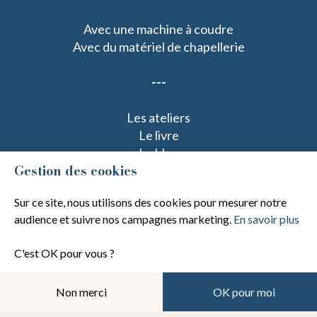
Avec une machine à coudre
Avec du matériel de chapellerie
---
Les ateliers
Le livre
Le blog
Gestion des cookies
----
Sur ce site, nous utilisons des cookies pour mesurer notre
audience et suivre nos campagnes marketing.
En savoir plus
A propos
Contact
C'est OK pour vous ?
FAQ - Questions fréquentes
Gestion des cookies
Non merci
OK pour moi
Mentions légales
CGV