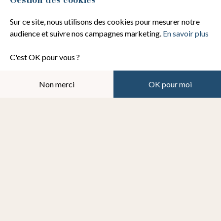
Sur ce site, nous utilisons des cookies pour mesurer notre
Les ateliers
audience et suivre nos campagnes marketing.
En savoir plus
Le livre
Le blog
C'est OK pour vous ?
----
Non merci
OK pour moi
A propos
Contact
FAQ - Questions fréquentes
Gestion des cookies
Mentions légales
CGV
Crédit photo :
Studio Poline
.
Boutique WordPress sur mesure – Pierre